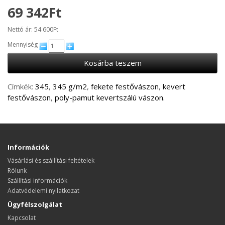
69 342Ft
Nettó ár: 54 600Ft
Mennyiség
Kosárba teszem
Címkék:
345
,
345 g/m2
,
fekete festővászon
,
kevert
festővászon
,
poly-pamut kevertszálú vászon.
Információk
Vásárlási és szállítási feltételek
Rólunk
Szállítási információk
Adatvédelemi nyilatkozat
Ügyfélszolgálat
Kapcsolat