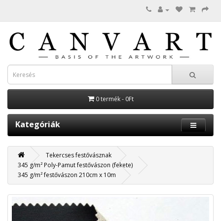
0 termék - 0Ft
Kategóriák
Tekercses festővásznak
345 g/m² Poly-Pamut festővászon (fekete)
345 g/m² festővászon 210cm x 10m