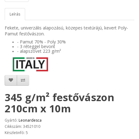
Leírás
Fekete, univerzális alapozású, közepes textúrájú, kevert Poly-
Pamut festővászon.
- Pamut 70% - Poly 30%
- 3 réteggel bevont
- alapszövet 223
g/m²
345 g/m² festővászon
210cm x 10m
Gyártó:
Leonardesca
Cikkszám: 34521010
Készletinfó: 5