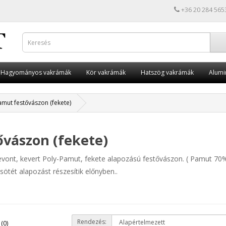
+36 20 284 565
Hagyományos vakrámák
Kör vakrámák
Hatszög vakrámák
Alumi
amut festővászon (fekete)
ővászon (fekete)
evont, kevert Poly-Pamut, fekete alapozású festővászon. ( Pamut 70%
ötét alapozást részesítik előnyben..
Rendezés:
(0)