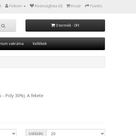
3
Fiókom
Kívánságlista (0)
Kosár
Fizetés
0 termék - 0Ft
nium vakráma
Kellékek
 - Poly 30%). A fekete
Listázás: