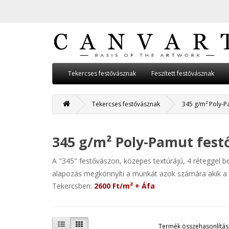
Tekercses festővásznak
Feszített festővásznak
Tekercses festővásznak
345 g/m² Poly-P
345 g/m² Poly-Pamut fest
A "345" festővászon, közepes textúrájú, 4 réteggel b
alapozás megkönnyíti a munkát azok számára akik a s
Tekercsben:
2600 Ft/m² + Áfa
Termék összehasonlítás 