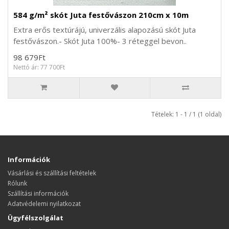
584 g/m² skót Juta festővászon 210cm x 10m
Extra erős textúrájú, univerzális alapozású skót Juta
festővászon.- Skót Juta 100%- 3 réteggel bevon..
98 679Ft
Nettó ár: 77 700Ft
Tételek: 1 - 1 / 1 (1 oldal)
Információk
Vásárlási és szállítási feltételek
Rólunk
Szállítási információk
Adatvédelemi nyilatkozat
Ügyfélszolgálat