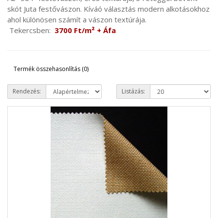
skót Juta festővászon. Kíváó választás modern alkotásokhoz
ahol különösen számít a vászon textúrája.
Tekercsben:
3700 Ft/m² + Áfa
Termék összehasonlítás (0)
Rendezés:
Listázás: