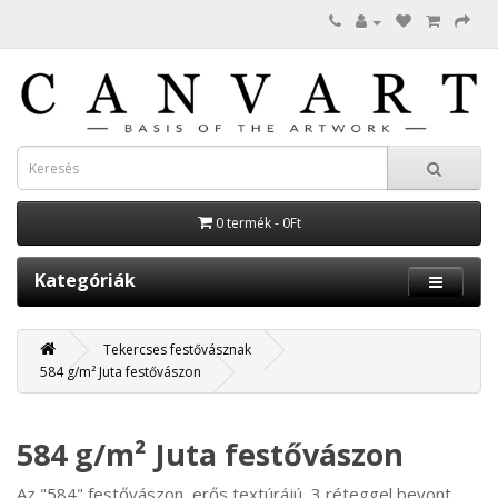
0 termék - 0Ft
Kategóriák
Tekercses festővásznak
584 g/m² Juta festővászon
584 g/m² Juta festővászon
Az "584" festővászon, erős textúrájú, 3 réteggel bevont