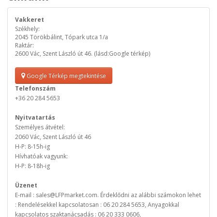
Vakkeret
Székhely:
2045 Törökbálint, Tópark utca 1/a
Raktár:
2600 Vác, Szent László út 46. (lásd:Google térkép)
Google Térkép megtekintése
Telefonszám
+36 20 284 5653
Nyitvatartás
Személyes átvétel:
2060 Vác, Szent László út 46
H-P: 8-15h-ig
Hívhatóak vagyunk:
H-P: 8-18h-ig
Üzenet
E-mail : sales@LFPmarket.com. Érdeklődni az alábbi számokon lehet
: Rendelésekkel kapcsolatosan : 06 20 284 5653, Anyagokkal
kapcsolatos szaktanácsadás : 06 20 333 0606,