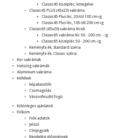
Classic45 középléc, kötegelve
Classic45 PLUS (45x23) vakráma
Classic45 Plus léc, 20-tól 100 cm-ig
Classic45 Plus léc, 105-től 200 cm-ig
Classic65 (65x20) vakráma lécek
Classic65 vakráma léc 50 - 200 cm. - ig.
Classic65 középléc 50 - 200 cm.-ig.
Keményfa ék, Standard széria
Keményfa ék, Classic széria
Kör vakrámák
Hatszög vakrámák
Aluminium vakráma
Kellékek
képakasztók
Csomagolás
Vászonfeszítő fogó
Különleges ajánlatok
Fiókom
Fiók adatok
Jelszó
Címjegyzék
Rendelési előzmények