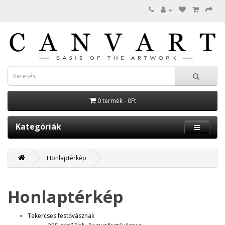
0 termék - 0Ft
Kategóriák
Honlaptérkép
Honlaptérkép
Tekercses festővásznak