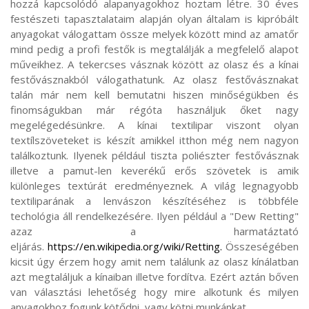
hozzá kapcsolódó alapanyagokhoz hoztam létre. 30 éves
festészeti tapasztalataim alapján olyan általam is kipróbált
anyagokat válogattam össze melyek között mind az amatőr
mind pedig a profi festők is megtalálják a megfelelő alapot
műveikhez. A tekercses vásznak között az olasz és a kínai
festővásznakból válogathatunk. Az olasz festővásznakat
talán már nem kell bemutatni hiszen minőségükben és
finomságukban már régóta használjuk őket nagy
megelégedésünkre. A kínai textilipar viszont olyan
textílszöveteket is készít amikkel itthon még nem nagyon
találkoztunk. Ilyenek például tiszta poliészter festővásznak
illetve a pamut-len keverékű erős szövetek is amik
különleges textúrát eredményeznek. A világ legnagyobb
textiliparának a lenvászon készítéséhez is többféle
techológia áll rendelkezésére. Ilyen például a "Dew Retting"
azaz a harmatáztató
eljárás.
https://en.wikipedia.org/wiki/Retting.
Összeségében
kicsit úgy érzem hogy amit nem találunk az olasz kínálatban
azt megtaláljuk a kínaiban illetve fordítva. Ezért aztán bőven
van választási lehetőség hogy mire alkotunk és milyen
anyagokhoz fogunk kötődni, vagy kötni munkánkat.