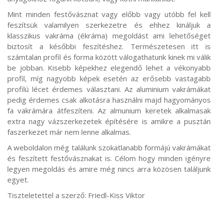
Mint minden festővásznat vagy előbb vagy utóbb fel kell
feszítsük valamilyen szerkezetre és ehhez kináljuk a
klasszikus vakráma (ékráma) megoldást ami lehetőséget
biztosít a későbbi feszítéshez. Természetesen itt is
számtalan profil és forma között válogathatunk kinek mi válik
be jobban. Kisebb képekhez elegendő lehet a vékonyabb
profil, míg nagyobb képek esetén az erősebb vastagabb
profilú lécet érdemes választani. Az aluminium vakrámákat
pedig érdemes csak alkotásra használni majd hagyományos
fa vakrámára átfeszíteni. Az almunium keretek alkalmasak
extra nagy vázszerkezetek építésére is amikre a pusztán
faszerkezet már nem lenne alkalmas.
A weboldalon még találunk szokatlanabb formájú vakrámákat
és feszített festővásznakat is. Célom hogy minden igényre
legyen megoldás és amire még nincs arra közösen találjunk
egyet.
Tiszteletettel a szerző: Friedl-Kiss Viktor