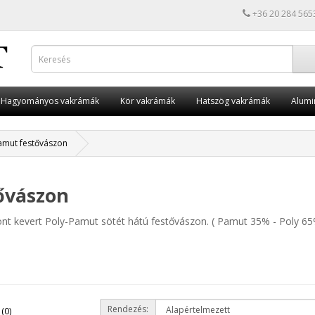
+36 20 284 565
Hagyományos vakrámák
Kör vakrámák
Hatszög vakrámák
Alumi
amut festővászon
ővászon
ont kevert Poly-Pamut sötét hátú festővászon. ( Pamut 35% - Poly 65%
Rendezés:
(0)