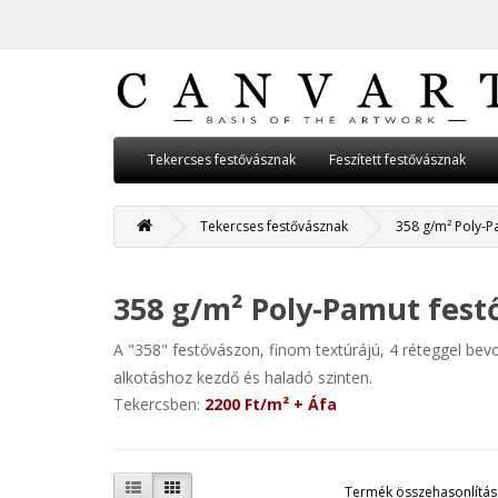
Tekercses festővásznak
Feszített festővásznak
Tekercses festővásznak
358 g/m² Poly-P
358 g/m² Poly-Pamut fest
A "358" festővászon, finom textúrájú, 4 réteggel bev
alkotáshoz kezdő és haladó szinten.
Tekercsben:
2200 Ft/m² + Áfa
Termék összehasonlítás 