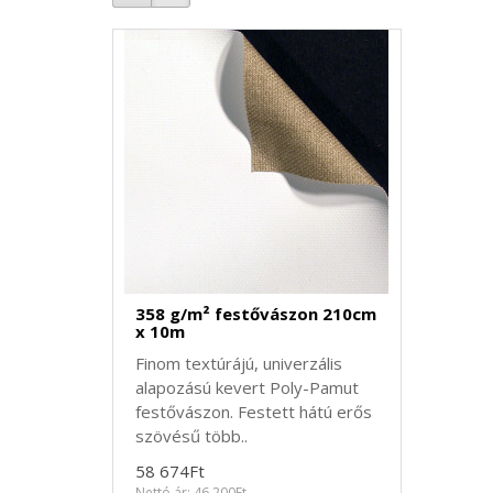
358 g/m² festővászon 210cm
x 10m
Finom textúrájú, univerzális
alapozású kevert Poly-Pamut
festővászon. Festett hátú erős
szövésű több..
58 674Ft
Nettó ár: 46 200Ft