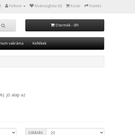
3
Fiókom
Kívánságlista (0)
Kosár
Fizetés
0 termék - 0Ft
nium vakráma
Kellékek
). Jó alap az
Listázás: