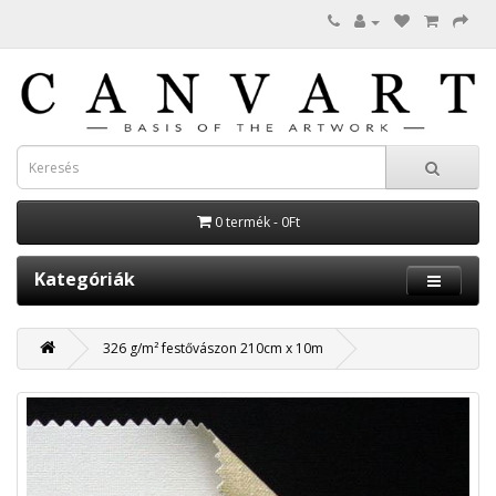
0 termék - 0Ft
Kategóriák
326 g/m² festővászon 210cm x 10m