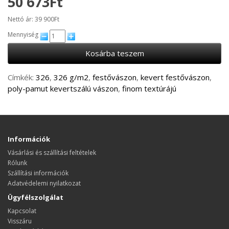
50 673Ft
Nettó ár: 39 900Ft
Mennyiség
Kosárba teszem
Címkék:
326
,
326 g/m2
,
festővászon
,
kevert festővászon
,
poly-pamut kevertszálú vászon
,
finom textúrájú
Információk
Vásárlási és szállítási feltételek
Rólunk
Szállítási információk
Adatvédelemi nyilatkozat
Ügyfélszolgálat
Kapcsolat
Visszáru