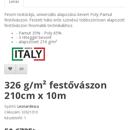
Leírás
Finom textúrájú, univerzális alapozású kevert Poly-Pamut
festővászon. Festett hátú erős szövésű többszörösen alapozott
festővászon finomabb technikákhoz.
- Pamut 35% - Poly 65%
- 3 réteggel bevont
- alapszövet 216
g/m²
326 g/m² festővászon
210cm x 10m
Gyártó:
Leonardesca
Cikkszám: 32621010
Készletinfó: 1